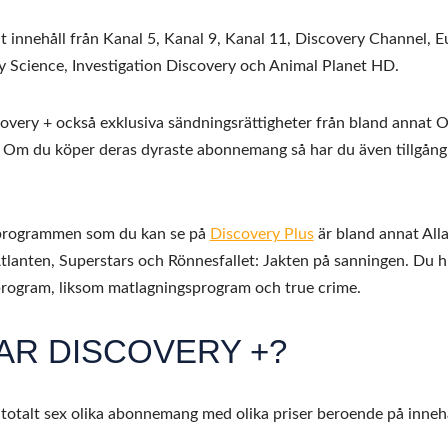
t innehåll från Kanal 5, Kanal 9, Kanal 11, Discovery Channel, E
y Science, Investigation Discovery och Animal Planet HD.
covery + också exklusiva sändningsrättigheter från bland annat
Om du köper deras dyraste abonnemang så har du även tillgång t
 programmen som du kan se på
Discovery Plus
är bland annat Alla
tlanten, Superstars och Rönnesfallet: Jakten på sanningen. Du h
rogram, liksom matlagningsprogram och true crime.
AR DISCOVERY +?
totalt sex olika abonnemang med olika priser beroende på innehå