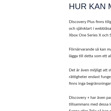
HUR KAN 
Discovery Plus finns til
och självklart i webbläs
Xbox One Series X och S-
Förnärvarande så kan man
lägga till detta som ett a
Det är även möjligt att
rättigheter endast fung
finns inga begränsninga
Discovery + har även par
tillsammans med dessa le