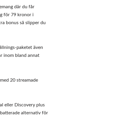
nemang där du får
g för 79 kronor i
tra bonus så slipper du
ållnings-paketet även
gar inom bland annat
et med 20 streamade
al eller Discovery plus
batterade alternativ för