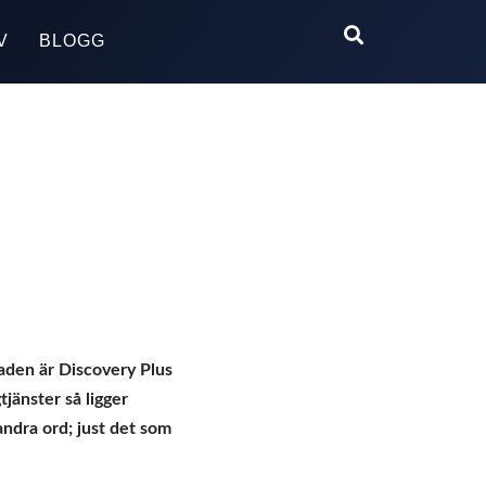
V
BLOGG
naden är Discovery Plus
tjänster så ligger
andra ord; just det som